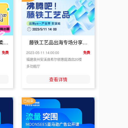
柔性
藤铁工艺品出海专场分享会
免费
2023-05-11 14:00:00
免费
圈
——出海ya产业带 安溪站
福建泉州安溪县希尔顿惠庭酒店20楼
多功能厅
查看详情
已结束