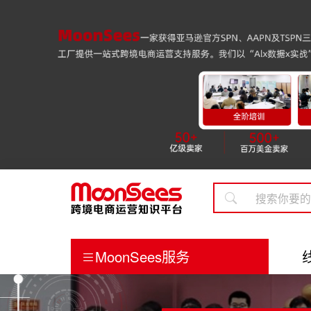
MoonSees服务