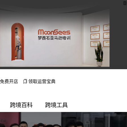
免费开店
领取运营宝典
跨境百科
跨境工具