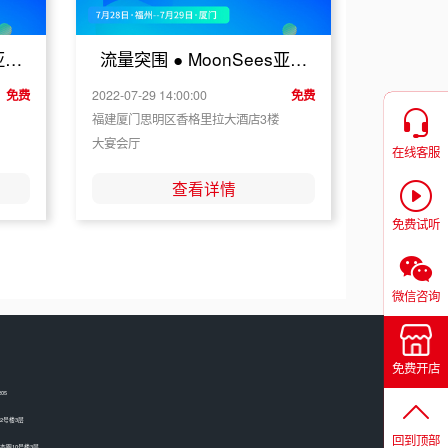
亚马
流量突围 ● MoonSees亚马
免费
2022-07-29 14:00:00
免费
逊广告公开课
福建厦门思明区香格里拉大酒店3楼
大宴会厅
在线客服
查看详情
免费试听
微信咨询
免费开店
05
2号楼3层
回到顶部
圈10号楼3层