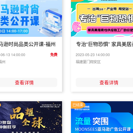
马逊时尚品类公开课-福州
专治“巨物恐惧” 家具美居
-06-13 14:00:00
免费
2023-05-23 14:00:00
供应链工厂助你逆势出
福州
福建厦门翔安区
查看详情
查看详情
已结束