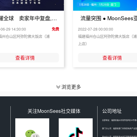
耀全球 卖家年中复盘,冲
流量突围 ● MoonSees
-06-29 14:30:00
免费
2022-07-28 00:00:00
旺季--亚马逊全球开店日本
逊广告公开课
福州仓山区阿弥陀佛大饭店（浦
福建福州仓山区阿弥陀佛大饭店（浦
）
上店）
站线下专场
查看详情
查看详情
浏览更多
关注MoonSees社交媒体
公司地址
总部地址：福建省福州市软件园A区23号楼2
厦门分公司：福建省厦门市跨境电商产业园
泉州分公司：福建省泉州市东海跨境电商生态