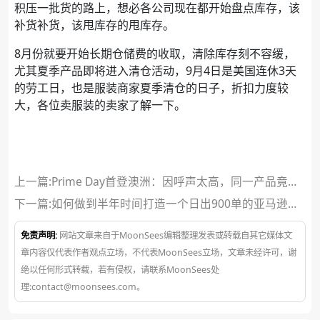
积压一批货的路上，想必各公司现在都开始盘点库存，该
补货补货，该甩库存的甩库存。
8月份就要开始长期仓储费的收取，清除库存刻不容缓，
尤其夏季产品即将进入清仓活动，9月4日是美国连休3天
的劳工日，也是服装商家夏季清仓的日子，折扣力度较
大，各位卖服装的卖家了解一下。
上一篇:Prime Day首登澳洲：因呼声太高，同一产品竟举
办两次秒杀活动
下一篇:
如何做到半年时间打造一个日出900单的亚马逊
Listing？
免责声明:
网站文章来自于MoonSees编辑整理发表或转载自其它媒体文
章内容仅代表作者观点立场，不代表MoonSees立场，文章未经许可，谢
绝以任何形式转载，若有侵权，请联系MoonSees处
理:contact@moonsees.com。