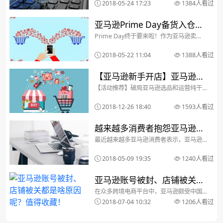
2018-05-24 17:23
1384人看过
器，个个看似借着平台允许跟卖而进行着
“狗皮膏药”式整跨你才算赢的阴谋，终于亚
马逊也看不下去了，...
亚马逊Prime Day备货入仓最
Prime Day终于要来啦！作为亚马逊卖
全物流指南
家，你大概早就开始兴奋地搓手手了，毕
竟全年销量的巅峰可能就在这几天。不过
2018-05-22 11:04
1388人看过
想要成为在Prime Day期间的C位大卖，搞
定物流必不可少！如何做到提前合理备
货，按...
【亚马逊新手开店】亚马逊运
【活动推荐】破局亚马逊选品和运营纯干
费模板设置（图文教程）
货分享大会（2018年福建亚马逊卖家年终
盛典）【招生进行时】厦门亚马逊新卖家
2018-12-26 18:40
1593人看过
培训1月班 — MoonSees精品课程很多小
伙伴表示，自己的亚马逊账号开通之后，
却找不...
越来越多消费者抱怨亚马逊
最近越来越多亚马逊消费者表示，亚马逊
Prime配送慢，这是怎么回
Prime物流问题越来越多，发货和配送延
迟还没给任何解释。但根据调查显示，从
事？
2018-05-09 19:35
1240人看过
整体来看，亚马逊的配送速度实际上正在
改善。消费者投诉配送变慢社交媒体上有
许多用户投诉亚马...
亚马逊账号被封、店铺被关都
在众多跨境电商平台中，亚马逊颇受中国
是啥原因呢？值得收藏！
卖家青睐，但是它并没有想象中的那么“友
2018-07-04 10:32
1206人看过
善”。为了保证卖家的利益，同时打造极致
的客户购物体验，亚马逊设定了“游戏规
则”。规则不可破，底线不能碰，否则将面