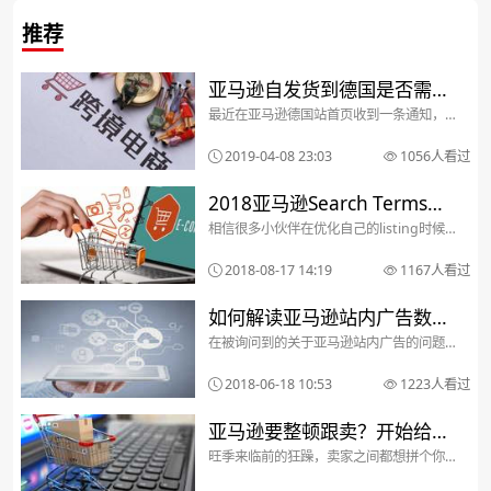
推荐
亚马逊自发货到德国是否需要
最近在亚马逊德国站首页收到一条通知，
交纳VAT税？
“德国纳税义务—根据德国增值税法的修订
案（UStG第 22f 部分），亚马逊必须获取
2019-04-08 23:03
1056人看过
应在德国注册税务的卖家的税务证书，或
者卖家未在德国产生任何应税销售额的正
式确认函...
2018亚马逊Search Terms新
相信很多小伙伴在优化自己的listing时候
规下我们可以怎么做？
已经发现了，在后台更改Search Terms的
时候，莫名其妙的在Keywords栏目出现的
2018-08-17 14:19
1167人看过
红色感叹号仔细一看才发现Search Terms
填写处出现的提示...
如何解读亚马逊站内广告数据
在被询问到的关于亚马逊站内广告的问题
报表中的ASIN码？
中，最常被问及的问题就是“为什么我的广
告报表中有很多别人的ASIN码?”以及“我该
2018-06-18 10:53
1223人看过
如何应对这些ASIN码？” 是的，当我们下
载一份自动广告的数据报表，在Custom...
亚马逊要整顿跟卖？开始给卖
旺季来临前的狂躁，卖家之间都想拼个你
家发送邮件
死我活，用最好的姿态来迎接旺季，占据
流量的最高点。跟卖成为卖家厮杀的武