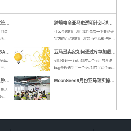
监管新
跨境电商亚马逊透明计划-详情
或面临
介绍和注册流程
入口清
什么是透明计划？我们先看一下亚马逊
码头和
官方的介绍透明计划”是由亚马逊推出的
经明显
一项商品追踪以及鉴别真伪的服务，它
BA仓
亚马逊卖家如何通过库存加载工
按照何
对每一件商品进行追踪，从而保护品牌
海关这
商和消费者免受假货的侵害。目前已在
具表格删除SKU
理仓库
如何处理一个sku对应两个asin的系统
A市场
美国、英国、德国、法国、意大利、西
第三方
bug最近遇到了一个sku对应了两个asin
..
班牙、印度、加拿大站点开放。参与
售卖，
的问题，通过客服查询，客服那边是看
之秒杀
MoonSees6月份亚马逊实操培
该...
。但即
不到多余的asin的。比如 sku 本来是对
不出去
应 asin01 但是在库存管理页看到了
训线下课堂及活动记录
促销活
如果仓
sku 和 asin01 ，但是在库存...
排名
现象。
站内秒
t
ross