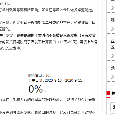
当不利。
订单时效等等都有所影响，如果在等着入仓后做多渠道配送，
哪
了再换，但是亚马逊近期对假单号查的非常严，如果被填了假
无疑的。
进行发货，
即便是超期了暂时也不会被记入迟发率（只有发货
亚
的发货日期脱离了迟发率计算窗口（10天/30天）再填上单号
区
被记入迟发率。
频
热
为现在上架和入仓的时间真的难以预测，可能拖了那么几天就
还没等到脱离迟发率计算窗口的时候，迟发订单就会自动被亚