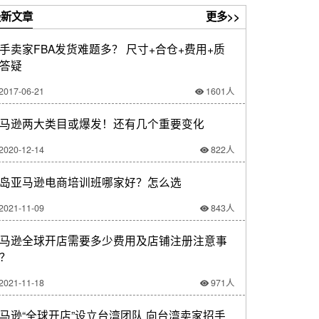
新文章
更多>>
手卖家FBA发货难题多？ 尺寸+合仓+费用+质
答疑
2017-06-21
1601人
马逊两大类目或爆发！还有几个重要变化
2020-12-14
822人
岛亚马逊电商培训班哪家好？怎么选
2021-11-09
843人
马逊全球开店需要多少费用及店铺注册注意事
？
2021-11-18
971人
马逊“全球开店”设立台湾团队 向台湾卖家招手