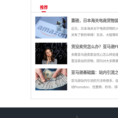
推荐
重磅，日本海关电商货物
规出台，一大批FBA货物
近日，日本海关对于电商货物的
关有了新的举措！东京、大阪等
惩罚性关税！
港口的FBA货物入口通关效率已
货没卖完怎么办？亚马逊F
降低！围绕着电商货物到底应该
种尺度和依据来缴纳关税，日本
储旧货处理办法一览
多数亚马逊卖家会忧心怎么样处
次动真格了！1 疫情当下日本FB
里没卖出的货物，因为对大多数
的现状随着欧美疫情的日益加剧，.
卖家而言，一般都是选择爆品来
亚马逊基础篇：站内引流
这样出货速度快，清仓效率也高
使是大卖家，仓库里也都会有卖
活动详解
亚马逊站内引流的方法有很多，
的商品和存了很久的货物。所以
动Promotion、优惠券、秒杀、
库里有部分卖不出去的货是正常
等，玩法总多，今天主要分享下
卖...
杀的那些事！一、秒杀类型1、Bes
Deal(Savings and Sales from Ac
Amazon)周秒杀，简...