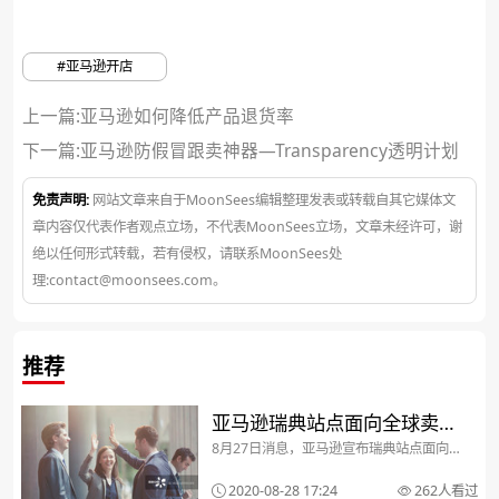
#亚马逊开店
上一篇:亚马逊如何降低产品退货率
下一篇:
亚马逊防假冒跟卖神器—Transparency透明计划
免责声明:
网站文章来自于MoonSees编辑整理发表或转载自其它媒体文
章内容仅代表作者观点立场，不代表MoonSees立场，文章未经许可，谢
绝以任何形式转载，若有侵权，请联系MoonSees处
理:contact@moonsees.com。
推荐
亚马逊瑞典站点面向全球卖家
8月27日消息，亚马逊宣布瑞典站点面向全
开放注册，瑞典的市场要如何
球卖家开放注册。在此之前，包括亚马逊
美国、加拿大、德国、英国、法国、意大
打开？
2020-08-28 17:24
262人看过
利、西班牙、荷兰、日本、墨西哥、澳大