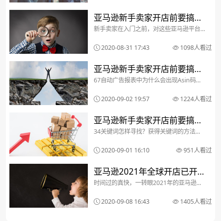
利亚、印度、中东以及新加坡在内的14大
海外站点已向中...
亚马逊新手卖家开店前要搞懂
新手卖家在入门之前，对这些亚马逊平台
的100个问题（上）
的基础知识还是要下功夫好好学习一番
的。毕竟现在的亚马逊已经过了粗犷经营
2020-08-31 17:43
1098人看过
的时代，几年前那种上传一下listing就等
着数钱的年代已经不复存在了。正所谓万
丈高楼平地起，...
亚马逊新手卖家开店前要搞懂
67自动广告报表中为什么会出现Asin码这
的100个问题（下）
个问题以前就解答过。这是因为自动广告
一般出现的位置是产品的详情页面（部分
2020-09-02 19:57
1224人看过
类目也会出现在搜索结果页面）。当有人
通过别人的自动广告位进入你的listing
时，就会...
亚马逊新手卖家开店前要搞懂
34关键词怎样寻找？获得关键词的方法很
的100个问题（中）
多，接下来给大家介绍几个：1、根据竞争
对手的listing来获取关键词。这是最简单
2020-09-01 16:10
951人看过
粗暴地方式，也是最为有效的方式，不过
你选取的竞争对手要与你的产品相同且排
名前列，...
亚马逊2021年全球开店已开
时间过的真快，一转眼2021年的亚马逊全
始预热，账号注册全流程请收
球招商又要开启了。最近几天，很多的亚
马逊招商经理已经开始了2021年的店铺注
藏（长文）！
2020-09-08 16:43
1405人看过
册的预申请工作。虽然2020年还未过完，
今年amazon的数据还未出来，但是
2020...