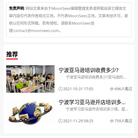
免责声明:
网站文章来自于MoonSees编辑整理发表或转载自其它媒体文
章内容仅代表作者观点立场，不代表MoonSees立场，文章未经许可，谢
绝以任何形式转载，若有侵权，请联系MoonSees处
理:contact@moonsees.com。
推荐
宁波亚马逊培训收费多少?
宁波亚马逊培训收费多少?亚马逊的发
展已经形成了一定的规模，对于亚马逊人
才的需求也有一定的量，对于亚马逊培训
2021-10-31 17:05
696人看过
许多人应该都是比较清楚的，尤其是沿海
发达城市大家对于亚马逊这个行业都有所
了解，而且大部分人...
宁波学习亚马逊开店培训多少
宁波学习亚马逊开店培训多少钱，是
钱
不少关注亚马逊培训的宁波朋友问的问
题，作为一名跨境电商专业人士，小编可
2021-11-29 09:25
759人看过
以明确的告诉你宁波亚马逊培训多少钱。
现在一般的宁波亚马逊培训机构收费都上
万。看到这个报价，不少...