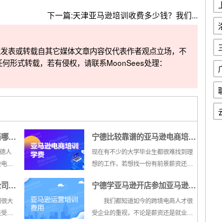
下一篇:
天津亚马逊培训收费多少钱？我们...
整理发表或转载自其它媒体文章内容仅代表作者观点立场，不
任何形式转载，若有侵权，请联系MoonSees处理：
商哪个
宁德比较靠谱的亚马逊电商培训
机构学费是多少
德人
现在有不少的大学毕业生都很难找到理
逊电商
想的工作，若想找一份有前景薪资还不
一件
错的工作也不容易，对于年轻人来说，
公司
宁德学亚马逊开店参加亚马逊开
逊电商
亚马逊电商运营是一个不错的选择，要
题就由
想学习亚马逊电商技术，还是建议大家
店培训班费用多少？
很大
我们都知道如今的跨境电商人才很
怎么
到专业的亚马逊电商培训机构进行系统
是受到
受企业的重视，不论是薪资还是就业环