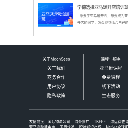
选？教育理念是决定...
了年轻人的青睐，同时由于需求
宁德选择亚马逊开店培训
也不再断进行更新，发展至今也
神坛。如今随便找份亚马逊运营
比较好
想要学亚马逊开店，想要成为亚
工作薪资都能轻松过万，因此而
开店的同学，怎么找到适合自己
很多人前来学习，学习就需要找
机构成了大家的困惑。宁德市场
学...
马逊开店培训众多，面对那么多
机构和不菲的价格，也不知道其
学水平如何，能学到一个什么程
么宁德亚马逊开店培训班哪个好呢？
关于MoonSees
课程与服务
关于我们
亚马逊课程
商务合作
免费课程
用户协议
线下活动
隐私政策
生态服务
友情链接：
国际物流公司
海外推广
TKFFF
海运费查
亚马逊跨境电商
国际快递
积特知识产权
NetNut全球I