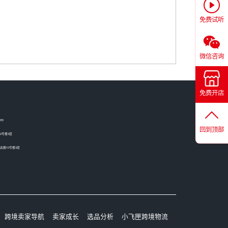
免费试听
微信咨询
免费开店
05
回到顶部
2号楼3层
圈10号楼3层
跨境卖家导航
卖家成长
选品分析
小飞匣跨境物流