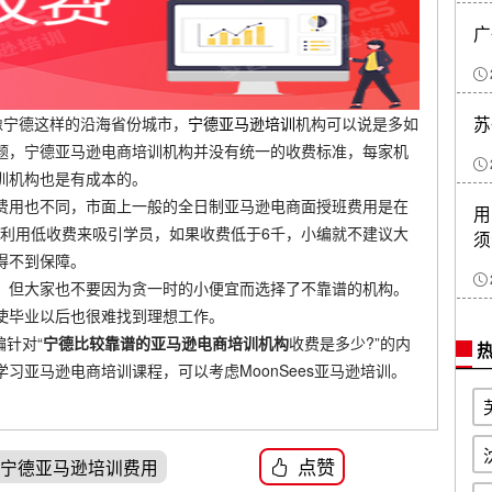
广
苏
像宁德这样的沿海省份城市，
宁德亚马逊培训
机构可以说是多如
题，宁德亚马逊电商培训机构并没有统一的收费标准，每家机
训机构也是有成本的。
费用也不同，市面上一般的全日制亚马逊电商面授班费用是在
用
会利用低收费来吸引学员，如果收费低于6千，小编就不建议大
须
得不到保障。
，但大家也不要因为贪一时的小便宜而选择了不靠谱的机构。
使毕业以后也很难找到理想工作。
编针对“
宁德
比较靠谱的
亚马逊电商
培训机构
收费是多少?”的内
热
习亚马逊电商培训课程，可以考虑MoonSees亚马逊培训。
点赞
#宁德亚马逊培训费用