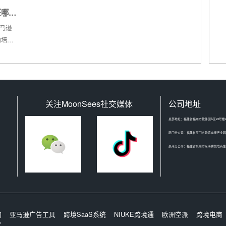
学习。那么，宁德比较靠谱的亚马逊电
增加，
境都很不错，其中亚马逊开店运营在企
班哪个
商...
未跌落
业中的地位一直很重要，因此不论是参
运营的
加亚马逊开店培训还是自学亚马逊开店
马逊
吸引着
的小伙伴都很多。自学咱就不多说了，
的培训
相应的
本篇文章小编主要和大家分享一下参加
上的亚
亚...
的培训
中的教
度，那
...
关注MoonSees社交媒体
公司地址
总部地址：福建省福州市软件园A区23号楼2
厦门分公司：福建省厦门市跨境电商产业园
泉州分公司：福建省泉州市东海跨境电商生态
询
亚马逊广告工具
跨境SaaS系统
NIUKE跨境通
欧洲空派
跨境电商
P