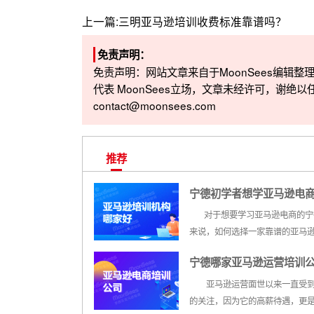
上一篇:
三明亚马逊培训收费标准靠谱吗？
免责声明：
免责声明：网站文章来自于MoonSees编辑
代表 MoonSees立场，文章未经许可，谢绝以
contact@moonsees.com
推荐
宁德初学者想学亚马逊电
培训机构能选择呢？
对于想要学习亚马逊电商的宁
来说，如何选择一家靠谱的亚马
培训机构就成了每个学员头疼的
宁德哪家亚马逊运营培训
事。，那么宁德初学者想学亚马
哪个培训机构能选择呢？这个问
好？专业吗
亚马逊运营面世以来一直受到
小编来为大家解答。 初学者该
的关注，因为它的高薪待遇，更