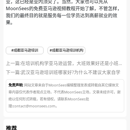
业，这已经是业内顶尖了。当然，大家也可以先从
MoonSees的免费亚马逊视频教程开始了解，不管怎样，
我们的最终目的就是服务每一位学员达到高薪就业的效
果。
#成都亚马逊培训
#成都亚马逊培训机构
上一篇:在培训机构学亚马逊运营，大班效果好还是小班效
果好呢?
下一篇:
武汉亚马逊培训班哪家好?为什么不建议大家自学
免责声明:
网站文章来自于MoonSees编辑整理发表或转载自其它媒体文
章内容仅代表作者观点立场，不代表MoonSees立场，文章未经许可，谢
绝以任何形式转载，若有侵权，请联系MoonSees处
理:contact@moonsees.com。
推荐