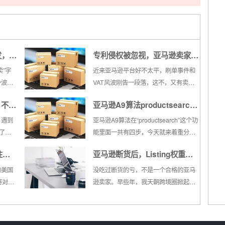
发，
专利侵权被忽视，亚马逊卖家收
面积重
到邮件后主动停售了产品
卖”字
近来亚马逊平台好不太平，刷单事件和
一波跟
VAT风波刚告一段落，这不，又有卖家
中
遭遇专利侵权。据该卖家称，自己在遇
，不妨
亚马逊A9算法productsearch
g更是
事后第一时间便查看了竞争对手所售的
ndor
同类产品，发现已经下架，于是自己也
功能解读，让亚马逊知道你卖的
，遇到
亚马逊A9算法在“productsearch”这个功
导致
主动停售了。平台上侵权事件常有，选
”了。
能里面一共有四步，今天就来着重分析
是什么？
品稍不注意，就会遭到侵权投诉，而
运营基
一下其中两步：1、告诉亚马逊你卖的是
往宾
亚马逊断货后，Listing权重变
且...
学里说
什么 ； 2、让亚马逊知道你卖的是什
心足够
么。这两步，我们习惯用称为
售税
化及逻辑分析
的美国
没吃过断货的亏，不是一个合格的亚马
单单的
SearchEngine Indexing, 也就是收录...
将对发
逊卖家。早些年，我天朝跨境圈掀起了
逐步
收销售
一股亚马逊开店热潮，大浪淘金，满地
是亚马
捡钱，自发货的方式简单实用，由于
年，宾
FBM的库存填补方式仅仅是后台改个数