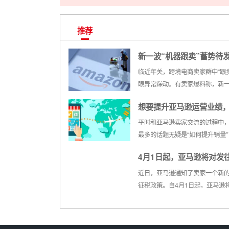
推荐
新一波“机器跟卖”蓄势待
100多万个listing或遭大
临近年关，跨境电商卖家群中“跟
眼异常躁动。有卖家爆料称，新
创
卖“狂潮”或将来临，已有少数卖家
想要提升亚马逊运营业绩
招，而有被跟卖记录的卖家listin
岌岌可危。据了解，此前有VE（Ve
从以下六方面下功夫！
平时和亚马逊卖家交流的过程中
Express）卖家利用‘机器’跟卖，
最多的话题无疑是“如何提升销量
100多...
是的，如果卖家不关心销量，那
4月1日起，亚马逊将对发
本上就很难有起色了，就像成功
的那样，想什么就吸引什么，内
夕法尼亚州的订单征收销
近日，亚马逊通知了卖家一个新
期望，结果也会更好一点。可是
征税政策。自4月1日起，亚马逊
空想是没有用的，要想在运营中
往宾夕法尼亚州的订单计算和征
提...
税。继华盛顿州，宾夕法尼亚州
逊开始收税的第二个地区。2017