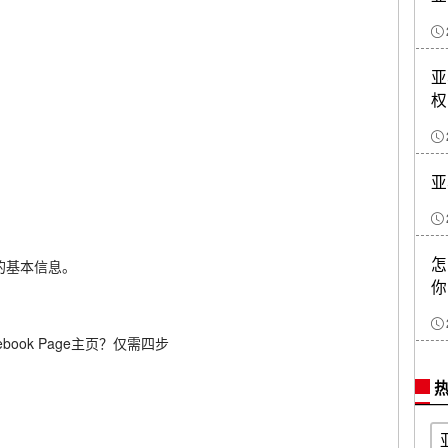
亚
权
亚
怎
的基本信息。
你
热