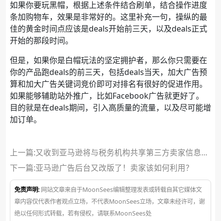
如果你要玩黑帽，根据上述条件结合刷单，结合操作进度
条加购物车，效果是非常好的。这里补充一句，操纵的最
佳的黄金时间点应该是deals开始前三天，以及deals正式
开始的那段时间。
但是，如果你是白帽玩法的坚定拥护者，那么你只需要在
你的产品跑deals的前三天，包括deals当天，加大广告预
算和加大广告关键词竞价即可对排名有很好的促进作用。
如果能够辅助站外推广，比如Facebook广告就更好了。
目的就是在deals期间，引入高质量的流量，以及尽可能增
加订单。
上一篇:又收到亚马逊将与税务机构共享第三方卖家信息的
消息，卖家该怎么做？
下一篇:
亚马逊广告后台又改版了！卖家该如何利用？
免责声明:
网站文章来自于MoonSees编辑整理发表或转载自其它媒体文
章内容仅代表作者观点立场，不代表MoonSees立场，文章未经许可，谢
绝以任何形式转载，若有侵权，请联系MoonSees处