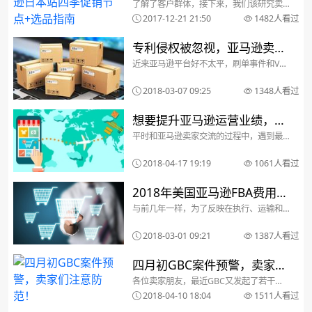
了解了客户群体，接下来，我们该研究卖
季促销节点+选品指南
点啥了。同为亚洲国家，再加上历史的因
2017-12-21 21:50
1482人看过
素，日本有很多跟我们相似的风俗习惯，
也有很多独有的民俗节庆，他们有两个情
人节、三个儿童节，还给山和海设立了专
专利侵权被忽视，亚马逊卖家
门的节日——今天我们...
近来亚马逊平台好不太平，刷单事件和VAT
收到邮件后主动停售了产品
风波刚告一段落，这不，又有卖家遭遇专
利侵权。据该卖家称，自己在遇事后第一
2018-03-07 09:25
1348人看过
时间便查看了竞争对手所售的同类产品，
发现已经下架，于是自己也主动停售了。
平台上侵权事件常...
想要提升亚马逊运营业绩，不
平时和亚马逊卖家交流的过程中，遇到最
妨从以下六方面下功夫！
多的话题无疑是“如何提升销量”了。是的，
如果卖家不关心销量，那运营基本上就很
2018-04-17 19:19
1061人看过
难有起色了，就像成功学里说的那样，想
什么就吸引什么，内心足够期望，结果也
会更好一点。可是...
2018年美国亚马逊FBA费用变
与前几年一样，为了反映在执行、运输和
更：2月22日生效，
客户服务方面的成本变化，亚马逊美国的
FBA费用将会被调整。新的FBA费用体系将
Fulfillment Fee将采用全年通
2018-03-01 09:21
1387人看过
于2018年2月22日生效。卖家应该及时获
知这个信息并根据这些变化做出调整。
用费率
2018年...
四月初GBC案件预警，卖家们
各位卖家朋友，最近GBC又发起了若干案
注意防范！
件，有3个已经开始冻结，列表如下：
2018-04-10 18:04
1511人看过
1)SanDisk(目前还不能在GBC网站查询，