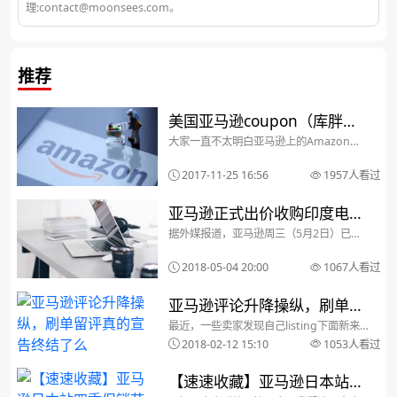
理:contact@moonsees.com。
推荐
美国亚马逊coupon（库胖）
大家一直不太明白亚马逊上的Amazon
是什么？美国亚马逊Amazon
Coupons是什么，小编今天就给大家进行
详细的解释。亚马逊的Amazon
coupon的使用方法
2017-11-25 16:56
1957人看过
Coupons，其实就是电子商品折扣，很多
资深海淘客称其为“库胖”，亚马逊会不定期
对...
亚马逊正式出价收购印度电商
据外媒报道，亚马逊周三（5月2日）已正
Flipkart 60%的股份，沃尔玛
式提出要约，拟收购印度电商Flipkart 60
的股份，这可能会加大沃尔玛对Flipkart的
慌了吗？
2018-05-04 20:00
1067人看过
收购难度。知情人士表示，这表明亚马逊
正专注于抢占印度新兴的电商市场，...
亚马逊评论升降操纵，刷单留
最近，一些卖家发现自己listing下面新来
评真的宣告终结了么
的差评像长了腿一样，自动往前跑。大量
2018-02-12 15:10
1053人看过
的操作点NO也毫无作用。再加上最近亚马
逊删评论力度加大，掉了很多评论，刷单
似乎也是越刷越好后。于是乎，一传十，
【速速收藏】亚马逊日本站四
十传百，都...