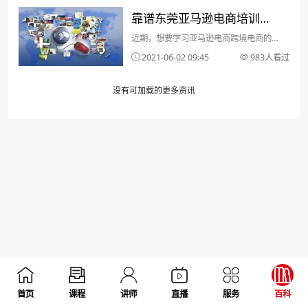
靠谱东莞亚马逊电商培训机
近期，想要学习亚马逊电商跨境电商的朋
构怎么选择?
友比较多，但是呢大多都是三分钟热情，
2021-06-02 09:45
983人看过
然后就被后边的部分困惑点给打败了，从
而奔向自己的下一个目标，这时候你其实
没有可加载的更多资讯
只需一个专业的跨境电商培训学校即可住
你脱困，那么靠谱东莞...
首页
课程
讲师
直播
服务
百科