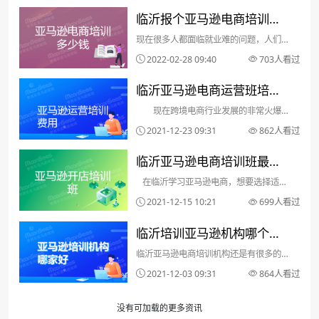
临沂报个亚马逊电商培训班
现在很多人都面临就业难的问题，人们的
多少钱？贵不贵
生活压力也越来越大，有很多年轻人想要
2022-02-28 09:40
703人看过
转行做亚马逊开店。那么，临沂报个亚马
临沂亚马逊电商运营班培训
逊电商培训班多少钱？贵不贵?这个问题
就由小编来为大家解答。 临沂报个亚马
现在跨境电商行业发展的非常火爆，
费用是多少？
逊电商培训班多少钱？...
而且大家也都知道亚马逊运营这个岗位是
2021-12-23 09:31
862人看过
很吃香的。作为受欢迎的跨境电商平台，
临沂亚马逊电商培训班最好
亚马逊电商简直是跨境电商领域的宠儿，
只要精通亚马逊电商运营技巧，不管是去
在临沂学习亚马逊电商，想要选择适合
是哪？哪些是非常关键的选
企业上班，还是自己创...
自己的亚马逊电商培训学习机构是非常关
2021-12-15 10:21
699人看过
择
键且重要的，首先我们要做的是，做好临
临沂培训亚马逊机构哪个
沂亚马逊电商培训机构之间的对比，最关
键的还是得从这几个方面入手选择： 1.
临沂亚马逊电商培训机构还是有很多的，
好？靠谱培训还要自己选
师资力量...
要说哪个好，大家的意见都不同意，还是
2021-12-03 09:31
864人看过
要自己去了解才行。亚马逊培训机构会因
地区和师资的不同而有所不同，可能大家
没有可加载的更多资讯