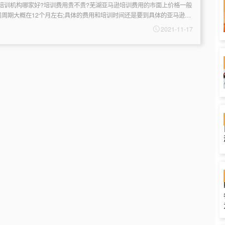
机构哪家好?培训费用贵不贵?芜湖亚马逊培训费用的市面上价格一般
习周期大概在12个月左右;具体的费用和培训时间还是要到具体的亚马逊培
也有个别的培训机构是和...
2021-11-17