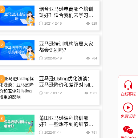
烟台亚马逊电商哪个培训
5
班好？适合我们去学习的
地方
2021-12-16
829
亚马逊培训机构骗局大家
6
都会识别吗？
2022-05-19
784
亚马逊Listing优化浅谈：
7
亚马逊降价和差评对listing
权重的影响
2017-09-12
1931
在线客服
免费试听
莆田亚马逊课程培训哪
8
好？一些想不到的细节要
留意
2022-01-14
781