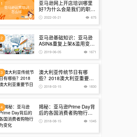
亚马逊网上开店培训哪里
1
好?为什么会是我们的职业
捷径
2022-05-21
675
亚马逊基础知识：亚马逊
2
ASIN&重复上架&滥用变体
含义及内容
2019-06-05
1671
澳大利亚传统节日有哪
3
些？2018澳大利亚重要节
日
2018-03-15
1830
揭秘：亚马逊Prime Day背
4
后的各国消费者购物行为
变化
2018-08-15
1045