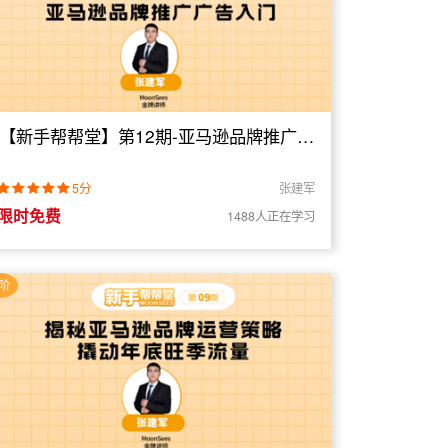
【新手帮帮堂】第12期-亚马逊品牌推广广
告入门
5分
张建军
限时免费
1488人正在学习
阶