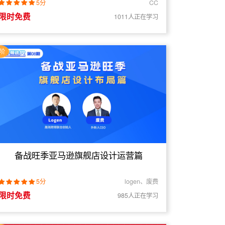
解析
5分
CC
限时免费
1011人正在学习
阶
备战旺季亚马逊旗舰店设计运营篇
5分
logen、废费
限时免费
985人正在学习