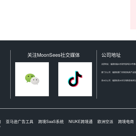
关注MoonSees社交媒体
公司地址
总部地址：福建省福州市软件园A区23号楼2
厦门分公司：福建省厦门市跨境电商产业园
泉州分公司：福建省泉州市东海跨境电商生态
询
亚马逊广告工具
跨境SaaS系统
NIUKE跨境通
欧洲空派
跨境电商
P