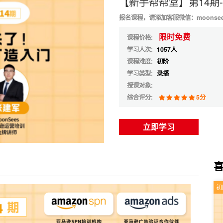
【新手帮帮堂】第14期
报名课程，请添加客服微信：moonse
限时免费
课程价格:
学习人次:
1057人
课程难度:
初阶
学习类型:
录播
授课对象:
综合评分:
5分
立即学习
初