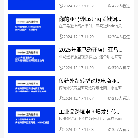
们需要深入了解它是如何计算的，以及它
2024-12-17 11:32
422人看过
对我们的业务运作有哪些影响。什么是亚
马逊广告TACOS？TACOS是广告费按整
你的亚马逊Listing关键词如
个账户销售额的占比...
在亚马逊上线产品时，亚马逊listing关键
何上首页：实操技巧
词是至关重要的。亚马逊listing关键词关
键词不是凭空想象的，它需要从市场中深
2024-12-17 11:29
304人看过
入了解潜在买家的需求。使用工具如
Google Keyword Planner...
2025年亚马逊开店！亚马逊
亚马逊增强型视频验证。这个听起来有点
增强型视频验证全攻略：原
吓人的东西，其实没那么可怕。跟着我一
起来了解一下，保证你下次面对视频验证
2024-12-17 11:26
376人看过
因、方法和应对技巧
时，轻松应对，游刃有余！为啥亚马逊要
弄视频验证？你可能会问，亚马逊为啥要
传统外贸转型跨境电商亚马
搞这么麻烦的视频验证...
传统外贸转型亚马逊跨境电商，想在亚马
逊，你的钱够花吗？资金规
逊上大赚一笔？先别急着兴奋，咱们得先
算算账！很多卖家一头扎进去，结果发现
2024-12-17 11:07
315人看过
划全攻略！
赚的钱还不够付成本，最后只能黯然离
场。所以，今天咱们就来聊聊亚马逊卖货
工业品跨境电商爆发！传统
的成本和利润，以及如何...
传统外贸企业还在为低利润、高成本而苦
外贸转型亚马逊，MRO工业
恼吗？别担心，跨境电商的时代已经到
来！特别是MRO工业品，正成为跨境电
2024-12-17 11:03
357人看过
品掘金秘诀！
商的新蓝海！MRO是什么？简单来说，
就是那些工厂里维持生产运转，但不是直