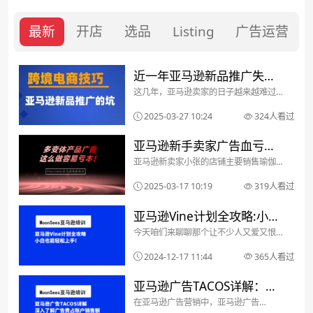
最新
开店
选品
Listing
广告运营
近一年亚马逊新品推广失败
这几年，亚马逊卖家的日子越来越难过
率飙升，这些亚马逊广告运
了。广告贵、流量分散、老套路越来越难
奏效……那么，2025年推新品的方式是不
2025-03-27 10:24
324人看过
营的坑千万别踩！
是也变了？还是说，有些核心逻辑依然没
变？今天，我们就来聊聊今年推新品的正
亚马逊新手卖家广告血亏
确姿势。一、202...
亚马逊新卖家小张的店铺主要销售瑜伽
$350！只因为主推款选了这
垫，刚刚上架了一款新产品——加厚瑜伽
垫，共有5种颜色变体（黑色、紫色、蓝
2025-03-17 10:19
319人看过
个颜色
色、粉色、绿色）。为了快速提升销量，
产品一上架他就开了广告，但在选广告主
亚马逊Vine计划全攻略:小白
推款时，他犯了一个常见...
今天咱们来聊聊那个让不少人又爱又恨的
也能轻松上手!
亚马逊Vine计划。不管你是刚入行的新
手,还是经验丰富的老鸟,这篇文章绝对能
2024-12-17 11:44
365人看过
让你对Vine计划有个全面的认识。准备好
了吗?我们开始吧亚马逊Vine计划的三个
亚马逊广告TACOS详解：深
档次:总...
在亚马逊广告营销中，亚马逊广告
入了解广告费占账户销售额
TACOS是一个非常重要的概念。所以我