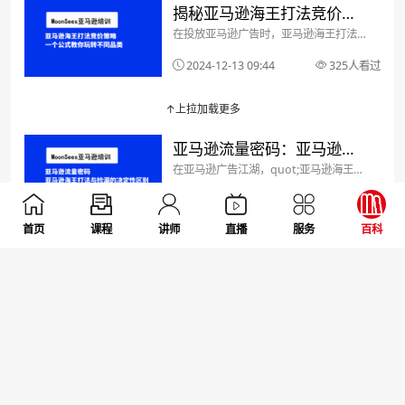
揭秘亚马逊海王打法竞价策
接构成产品本身的零部件...
在投放亚马逊广告时，亚马逊海王打法竞
略：一个公式教你玩转不同
价策略，你有没有发现，不同产品的海王
竞价差异可能会很大？比如说，Cap
2024-12-13 09:44
325人看过
品类
Liter 的海王竞价是 11.5 美金，而 Light
Stand 却只有 0.12150...
↑上拉加载更多
亚马逊流量密码：亚马逊海
在亚马逊广告江湖，quot;亚马逊海王打
王打法与捡漏的决定性区别
法quot;和quot;亚马逊广告捡漏quot;就
像两个截然不同的打法。今天，我们一起
2024-12-11 09:57
294人看过
揭秘它们的独特密码！亚马逊广告流量基
因：大词VS长尾亚马逊广告捡漏模式：
首页
课程
讲师
直播
服务
百科
亚马逊广告运营秘籍：新人
低...
亚马逊广告就像一个充满未知的战场，稍
必修的四大难题
不留神就会阵脚大乱。今天，我们一起揭
秘4个最常见的广告难题，帮你稳稳地杀
2024-12-11 09:53
258人看过
出一条血路！难题一：亚马逊广告活动
quot;隐身quot;不露脸曝光的黑魔法72
亚马逊竞品破解指南：用对
小时耐心期：...
在亚马逊这个残酷的电商战场上，了解对
手的招数逆袭市场
手就是赢得战争的关键！今天，我们一起
揭秘如何quot;间谍式quot;分析竞争对
2024-12-11 09:50
259人看过
手的运营秘籍。亚马逊评论侦察：对手运