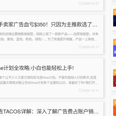
新品的正确姿势。一、202...
2025-03-27
手卖家广告血亏$350！只因为主推款选了这
张的店铺主要销售瑜伽垫，刚刚上架了一款新产品——加厚瑜伽垫，共有
黑色、紫色、蓝色、粉色、绿色）。为了快速提升销量，产品一上架他就
广告主推款时，他犯了一个常见...
2025-03-17
ne计划全攻略:小白也能轻松上手!
那个让不少人又爱又恨的亚马逊Vine计划。不管你是刚入行的新手,还是
,这篇文章绝对能让你对Vine计划有个全面的认识。准备好了吗?我们开始
划的三个档次:总...
2024-12-17
告TACOS详解：深入了解广告费占账户销售