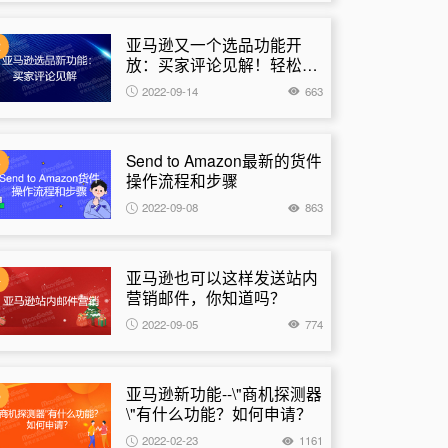
亚马逊又一个选品功能开
2
放：买家评论见解！轻松帮
你调查市场竞品情况和优化
2022-09-14
663
产品！
Send to Amazon最新的货件
3
操作流程和步骤
2022-09-08
863
亚马逊也可以这样发送站内
4
营销邮件，你知道吗？
2022-09-05
774
亚马逊新功能--\"商机探测器
5
\"有什么功能？如何申请？
2022-02-23
1161