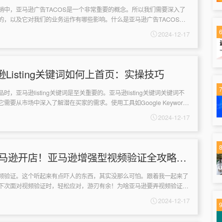
销中，亚马逊广告TACOS是一个非常重要的概念。所以我们需要深入了
的，以及它对我们的业务运作有哪些影响。什么是亚马逊广告TACOS？
费按整个账户销售额的占比...
2024-12-17
Listing关键词如何上首页：实操技巧
时，亚马逊listing关键词是至关重要的。亚马逊listing关键词关键词不
需要从市场中深入了解潜在买家的需求。使用工具如Google Keyword
2024-12-17
年亚马逊开店！亚马逊增强型视频验证全攻略：
法和应对技巧
频验证。这个听起来有点吓人的东西，其实没那么可怕。跟着我一起来了
下次面对视频验证时，轻松应对，游刃有余！为啥亚马逊要弄视频验证？
逊为啥要搞这么麻烦的视频验证...
2024-12-17