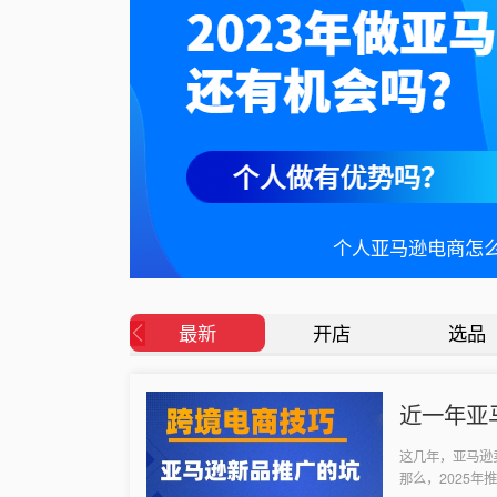
超级详细调研竞品
最新
开店
选品
近一年亚
运营的坑
这几年，亚马逊
那么，2025