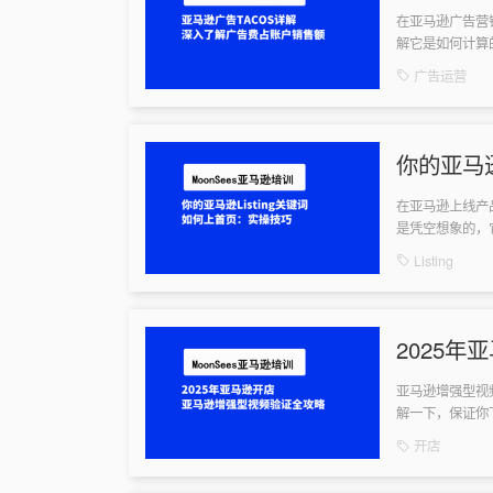
额
在亚马逊广告营
解它是如何计算
TACOS是广告
广告运营
你的亚马逊
在亚马逊上线产品
是凭空想象的，它
Planner...
Listing
2025
原因、方
亚马逊增强型视
解一下，保证你
你可能会问，亚马
开店