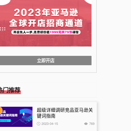
立即开店
量运营
FBA与物流
视觉运营
产品合规
热门推荐
超级详细调研竞品亚马逊关
1
键词指南
2023-04-15
769