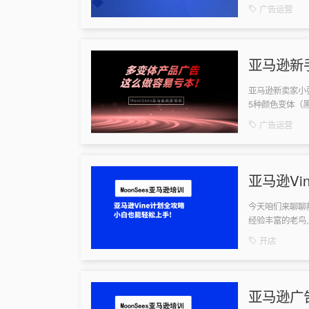
们就来聊聊今年推
广告运营
亚马逊新
个颜色
亚马逊新卖家小
5种颜色变体（
开了广告，但在选
广告运营
亚马逊Vi
今天咱们来聊聊
经验丰富的老鸟
吧亚马逊Vine计
开店
亚马逊广