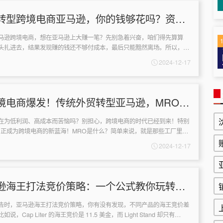
转型跨境电商亚马逊，你的钱够花吗？资金
略！
马逊跨境电商，想在亚马逊上大赚一笔？先别急着兴奋，咱们得先算算
头扎进去，结果发现赚的钱还不够付成本，最后只能黯然离场。所以，今
亚马逊卖货的成本和利润，以及如何...
2024-12-17
境电商爆发！传统外贸转型亚马逊，MRO工
秘诀！
在为低利润、高成本而苦恼吗？别担心，跨境电商的时代已经到来！特别
，正成为跨境电商的新蓝海！MRO是什么？简单来说，就是那些工厂里维
是直接构成产品本身的零部件...
2024-12-17
逊海王打法竞价策略：一个公式教你玩转不
告时，亚马逊海王打法竞价策略，你有没有发现，不同产品的海王竞价差
，Cap Liter 的海王竞价是 11.5 美金，而 Light Stand 却只有