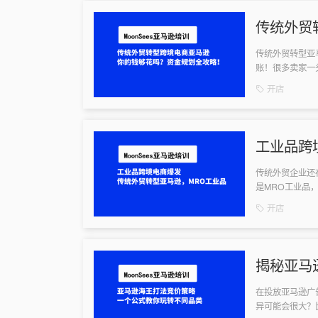
传统外贸
规划全攻
传统外贸转型亚
账！很多卖家一
天咱们就来聊聊
开店
工业品跨
业品掘金
传统外贸企业还
是MRO工业品
持生产运转，但不
开店
揭秘亚马
同品类
在投放亚马逊广
异可能会很大？比如说