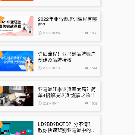
2022年亚马逊培训课程有哪
6
些？
2021-10-26
1366
详细流程！亚马逊品牌账户
7
创建及品牌授权
2021-10-13
1544
亚马逊旺季退货率太高？简
8
单4招解决退货“燃眉之急”！
2021-10-11
1032
LD?BD?DOTD？分不清？
9
教你快速辨别亚马逊中的秒