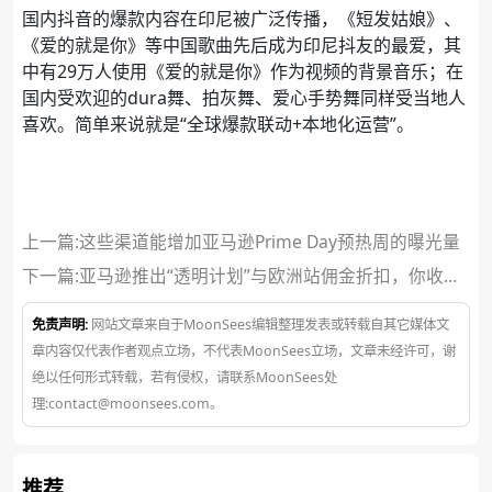
国内抖音的爆款内容在印尼被广泛传播，《短发姑娘》、
《爱的就是你》等中国歌曲先后成为印尼抖友的最爱，其
中有29万人使用《爱的就是你》作为视频的背景音乐；在
国内受欢迎的dura舞、拍灰舞、爱心手势舞同样受当地人
喜欢。简单来说就是“全球爆款联动+本地化运营”。
上一篇:这些渠道能增加亚马逊Prime Day预热周的曝光量
下一篇:
亚马逊推出“透明计划”与欧洲站佣金折扣，你收到
邀请了吗？
免责声明:
网站文章来自于MoonSees编辑整理发表或转载自其它媒体文
章内容仅代表作者观点立场，不代表MoonSees立场，文章未经许可，谢
绝以任何形式转载，若有侵权，请联系MoonSees处
理:contact@moonsees.com。
推荐