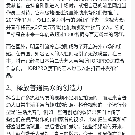
贡献者。在抖音刚刚进入市场时，就把自己的流量网红当
作员工对待，它积极地通过流量补助来帮他们做推广。
2017年11月，今日头条为抖音的网红们举办了庆祝大会，
并宣布将花费3亿美元帮助他们增涨粉丝提高收入。它的
目标是在未来一年创造超过1000名拥有百万粉丝的网红。
而在国外，明星引流冷启动则成为了开启海外市场的钥
匙。在泰国，知名艺人的入驻则吸引了无数粉丝。在日
本，抖音已经与日本第二大艺人事务所HORIPRO达成合
作意向，HORIPRO旗下的艺人也已入驻抖音并发布作
品。
2、释放普通民众的创造力
抖音上许多疯狂转发的视频不是明星拍摄的，而是来自普
通人日常生活里富有趣味的创意。抖音视频的一个流行分
型是“生活黑客”。例如一些有创意的餐馆常客们上传了一
些他们在餐厅制作的自制菜肴的视频，比如把生鸡蛋和虾
酱塞进豆腐球里，然后把它们煮沸。这些视频流传开来，
马上就有数千人录制了自己的版本。今天，如果你在海底