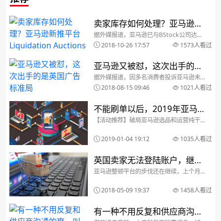
卖家库存如何处理？亚马逊新
据外媒报道，亚马逊已与BStock公司达成
推平台Liquidation Auctions
合作伙伴关系，共同推出B2B电商平台
2018-10-26 17:57
1573人看过
Amazon Liquidation Auctions（亚马逊
清仓拍卖）。根据BStock的公告，平台上
将出售大量的卖家客...
亚马逊又被怼，这次出手的是
据外媒报道，因多名消费者投诉亚马逊未
英国广告标准局
能在圣诞节期间及时将商品送达，英国广
2018-08-15 09:46
1021人看过
告监管机构要求亚马逊停止在广告中宣扬
其Prime次日送达服务。 英国广告标准局
(ASA)认为，亚马逊广告声称“不限商品一
不能刷单以后，2019年亚马
天送达”...
【活动推荐】破局亚马逊选品和运营纯干
逊选品、运营、广告方向在哪
货分享大会（2018年福建亚马逊卖家年终
盛典）【招生进行时】厦门亚马逊新卖家
里？
2019-01-04 19:12
1035人看过
培训1月班 — MoonSees精品课程乐观的
人总是在找机会，拥抱变化。经济周期十
年一个...
英国卖家无法登陆账户，继
亚马逊整顿平台的步伐还在继续，上个月
2.14事件之后亚马逊又下毒
欧洲站搜查VAT还没有消停，又开始查各种
认证，刷单惩罚从过年一直延续到现在，
手？
2018-05-09 19:37
1458人看过
卖家封号，买家封号，新的Review规则公
布……本以为可以告一段落，然而，最近卖
家反应自...
有一种不用反复和供应商沟通