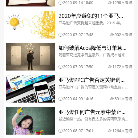
在1号位？什么情况出现在2号位？什么情
2020-09-14 18:00
1298人看过
况出现在3号位？小编针对这个问题，给大
家整理了这三类广告位的区别，以及实现
这三类广告位...
2020年应避免的11个亚马逊
亚马逊广告变得越来越重要，2019 年，亚
广告错误
马逊在广告平台中添加了大量新程序，包
括：新的定位选项增加了对展示广告和视
2020-07-07 17:48
902人看过
频广告的访问权限几个新的报告和数据点
亚马逊还增加了更多内容，从而大大减少
了亚马逊搜索引...
如何破解Acos降低与订单急剧
随着亚马逊竞争日益激烈，广告成本越来
下降的悖论
越高成了每个卖家需要面对的问题。如何
降低Acos成了一个绕不开的话题。我们来
2020-07-03 17:50
1172人看过
探讨一下降低Acos的基本方法：操作1 ：
降低BID出价，减少曝光和点击，达到降低
成本的...
亚马逊PPC广告否定关键词怎
亚马逊PPC广告的否定关键词非常重要，
么玩？海外大卖是这么做的
而其重要性却常常被忽视。如何在亚马逊
上找到否定关键字？1、亚马逊搜索栏获取
2020-04-09 14:16
891人看过
否定关键字（甚至在启动PPC广告系列之
前）的方法之一是在亚马逊上搜索关键
字，然后查看会出...
亚马逊任何广告元素中禁止的
最近脑袋一热，没有做太多的调研就采购
内容有哪些？
了一款产品上架，却发现产品到货之后不
能投放广告。开case找客服咨询，被告知
2020-08-07 17:01
1264人看过
产品不允许投放广告，因为“与政治运动、
选举或公开辩论的政治问题相关、支持或