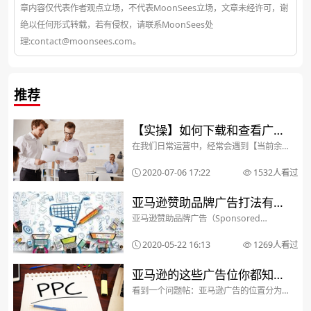
章内容仅代表作者观点立场，不代表MoonSees立场，文章未经许可，谢
绝以任何形式转载，若有侵权，请联系MoonSees处
理:contact@moonsees.com。
推荐
【实操】如何下载和查看广告
在我们日常运营中，经常会遇到【当前余
账单及发票
额】突然少了几百几千美金的费用，而且
都是一次性扣除的，这不是扣除亚马逊佣
2020-07-06 17:22
1532人看过
金，也不是扣除FBA仓储费，其实这是扣除
了我们的广告费。这部分费用我们在【数
据报告】【付款】...
亚马逊赞助品牌广告打法有套
亚马逊赞助品牌广告（Sponsored
路，来看看大卖是怎么做的
Brands Ads ），即早前的标题搜索广告
（Headline Search Ads）是亚马逊的旗
2020-05-22 16:13
1269人看过
舰广告类型之一，它可以突出品牌形象、
信息传递和产品轮播，让人...
亚马逊的这些广告位你都知道
看到一个问题帖：亚马逊广告的位置分为3
吗？
类，这3类有什么区别？什么情况下会出现