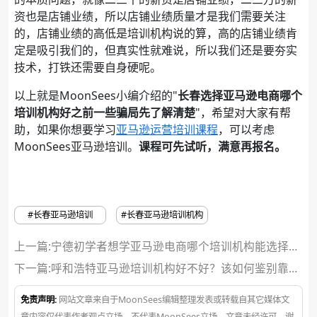
资也是店铺业绩，所以店铺业绩质量才是我们需要关注
的，店铺业绩的高低是培训机构说的算，高的店铺业绩肯
定是吸引我们的，但真实性就难说，所以我们还是要夯实
技术，打铁还需要自身硬呢。
以上就是MoonSees小编介绍的"
长春选择亚马逊电商哪个
培训机构好之前一些骗局先了解清楚
"，希望对大家有帮
助，如果你想要学习
亚马逊运营培训课程
，可以考虑
MoonSees亚马逊培训。
课程可先试听，满意再报名。
#长春亚马逊培训
#长春亚马逊培训机构
上一篇:宁德初学者想学亚马逊电商哪个培训机构能选择
呢？
下一篇:
呼和浩特亚马逊培训机构好不好？该如何鉴别靠谱
机构呢？
免责声明:
网站文章来自于MoonSees编辑整理发表或转载自其它媒体文
章内容仅代表作者观点立场，不代表MoonSees立场，文章未经许可，谢