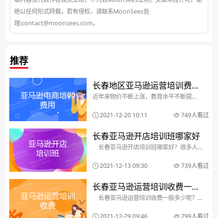
绝以任何形式转载，若有侵权，请联系MoonSees处
理:contact@moonsees.com。
推荐
长春地区亚马逊运营培训费用
近年来物价不断上涨，教育水平不断提
是多少？适合自己的培训怎么
高，大家都更加专注于提升自己专业水
平，教育培训费用也是不断上涨，长春市
选
2021-12-20 10:11
749人看过
面上目前的费用大概保持在1.1W左右，学
习时间在3个月之间，很多长春人会觉得费
用有点高，但是实际...
长春亚马逊开店培训班哪家好
长春亚马逊开店培训班哪家好？很多人
已经意识到，在热热闹闹的亚马逊开店培
训中，不乏有想浑水摸鱼的长春亚马逊开
2021-12-13 09:30
739人看过
店培训机构存在，为了避免上当受骗，那
么在参加亚马逊开店培训前，我们应该如
何应对选择亚马...
长春亚马逊运营培训收费一般
长春亚马逊运营培训收费一般多少呢？
多少呢
互联网时代，学习跨境电商开店就意味着
高薪和广阔的就业前景，而亚马逊电商是
2021-12-29 09:46
799人看过