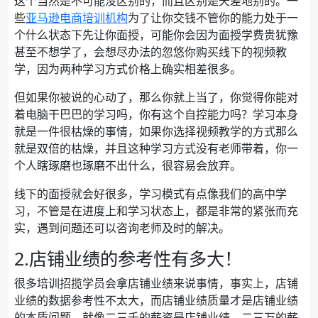
这个当然是不可能没区别的，而且区别是天差地别的。一
些
亚马逊电商培训机构
为了让你交钱不管你的能力处于一
个什么状态下先让你面授，可能你会因为面授学费贵犹豫
甚至不想学了，会想尽办法的忽悠你购买线下的视频教
学，因为两种学习方式价格上确实相差很多。
但如果你被说的心动了，那么你就上当了，你觉得你能对
着电脑干巴巴的学习吗，你有这个自控能力吗？学习本身
就是一件很枯燥的事情，如果你选择视频教学的方式那么
就是双倍的枯燥，并且这种学习方式没有老师带着，你一
个人瞎琢磨也琢磨不出什么，很容易会放弃。
线下的面授就会好很多，学习模式有点像我们的高中学
习，不管是在进度上和学习状态上，都是非常的紧张而充
实，遇到问题还可以咨询老师及时的解决。
2.店铺业绩的参考性有多大！
很多培训招揽学员会拿店铺业绩来说事情，事实上，店铺
业绩的数据参考性不太大，而店铺业绩质量才是店铺业绩
的本质问题，就像二三千的薪资是店铺业绩，二三万的薪