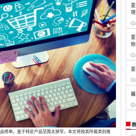
亚
项
亚
你
亚
展
热
销产品榜单。鉴于特定产品范围太狭窄，本文将按其所属类别推