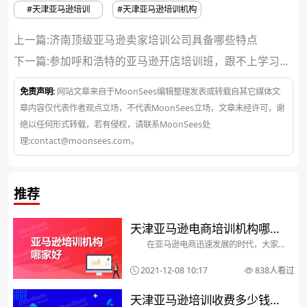
#天津亚马逊培训
#天津亚马逊培训机构
上一篇:济南顶级亚马逊卖家培训公司具备哪些特点
下一篇:
参加呼和浩特的亚马逊开店培训班，跟不上学习怎
么办
免责声明:
网站文章来自于MoonSees编辑整理发表或转载自其它媒体文
章内容仅代表作者观点立场，不代表MoonSees立场，文章未经许可，谢
绝以任何形式转载，若有侵权，请联系MoonSees处
理:contact@moonsees.com。
推荐
天津亚马逊电商培训机构哪个
在亚马逊电商迅速发展的时代，大家
好一点？能学会吗
都知道在一线城市当中有很多的亚马逊电
商企业，这也使得市场对亚马逊电商运营
2021-12-08 10:17
838人看过
人才的需求很大，学习亚马逊电商的小伙
伴也有很多，因此在天津也有不少的亚马
逊电商培训机构。那么...
天津亚马逊培训收费多少钱？