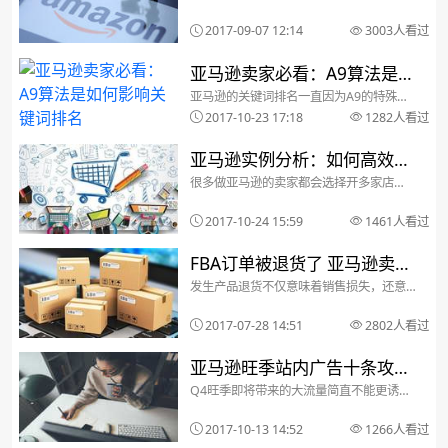
SKU历史销量和价格等信息
方推出的新工具，可以查看指定SKU的历
史销量和价格等信息……另外一件是：旺季
2017-09-07 12:14
3003人看过
来袭，这个时刻卖家都在加紧备货，一位
自发货儿童玩具卖家转FBA配送遭遇了一件
坑爹的事情…...
亚马逊卖家必看：A9算法是如
亚马逊的关键词排名一直因为A9的特殊算
何影响关键词排名
法与其他的搜索引擎不同。不管是
2017-10-23 17:18
1282人看过
Google、Bing还是亚马逊，每个搜索引擎
都有各自的算法决定搜索排名，但关键词
在搜索引擎以及亚马逊的排名中都占有非
亚马逊实例分析：如何高效管
常重要的地位。...
很多做亚马逊的卖家都会选择开多家店
理多个店铺而不被关联？
铺，但是亚马逊平台只允许一个卖家开一
家店铺，所以，开多家店铺的卖家们难免
2017-10-24 15:59
1461人看过
会遇到帐号被关联的问题。亚马逊平台通
过技术手段获取卖家的相关信息，然后通
过匹配关联因素如帐号注...
FBA订单被退货了 亚马逊卖家
发生产品退货不仅意味着销售损失，还意
如何查看买家是否真的退货
味着销售过程中出现了问题，买家对你的
产品感到了不满意。不过，有些事是注定
2017-07-28 14:51
2802人看过
无法避免的，所以你需要尽可能明智地处
理你的FBA退货。确保你的退货确实回到了
FBA仓库涉及F...
亚马逊旺季站内广告十条攻略
Q4旺季即将带来的大流量简直不能更诱
Q4旺季流量飞起来
人，这些天你是不是做梦都在准备这场销
售大战?在这个节骨眼儿上，像广告投放这
2017-10-13 14:52
1266人看过
么大的事，别告诉我你还没搞定。捕捉流