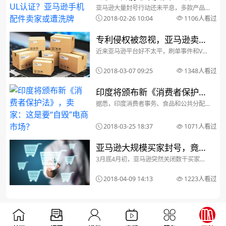
都是针对美国或...
亚马逊大量封号行动还未平息，多款产品
亚马逊手机配件卖家或遭洗牌
被下架通知再卷风波。近日，有亚马逊美
2018-02-26 10:04
1106人看过
国站卖家告诉雨果网，其售卖手机充电
器、电池等相关的产品，收到了关于产品
需要UL认证信息的邮件。据该卖家介绍，
专利侵权被忽视，亚马逊卖家
目前已有多款产品因缺...
近来亚马逊平台好不太平，刷单事件和VAT
收到邮件后主动停售了产品
风波刚告一段落，这不，又有卖家遭遇专
利侵权。据该卖家称，自己在遇事后第一
2018-03-07 09:25
1348人看过
时间便查看了竞争对手所售的同类产品，
发现已经下架，于是自己也主动停售了。
平台上侵权事件常...
印度将颁布新《消费者保护
据悉，印度消费者事务、食品和公共分配
法》，卖家：这是要“自毁”电
部部长Ram Vilas Paswan 表示，已做好
准备推动新《消费者保护法》
商市场？
（Consumer Protection Act, 2018）生
2018-03-25 18:37
1071人看过
效，电商市场将面临更多...
亚马逊大规模买家封号，竟是
3月底4月初，亚马逊突然关闭数千买家账
因为发布虚假review换取礼
号，其中不乏亚马逊prime会员，亚马逊
做出这个举动之前，没有任何警告或解
物……
2018-04-09 14:13
1223人看过
释，买家们一头雾水。许多账号被关停买
家在社交媒体上报告了这一情况，并指出
账号关停导致他们...