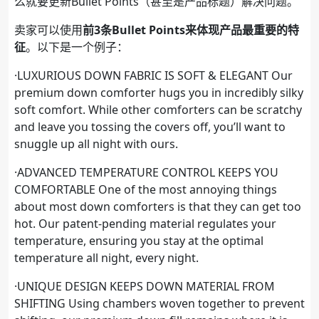
么就要更新Bullet Points（甚至是产品标题）解决问题。
卖家可以使用
前3条Bullet Points来体现产品最重要的特
征
。以下是一个例子：
·LUXURIOUS DOWN FABRIC IS SOFT & ELEGANT Our
premium down comforter hugs you in incredibly silky
soft comfort. While other comforters can be scratchy
and leave you tossing the covers off, you’ll want to
snuggle up all night with ours.
·ADVANCED TEMPERATURE CONTROL KEEPS YOU
COMFORTABLE One of the most annoying things
about most down comforters is that they can get too
hot. Our patent-pending material regulates your
temperature, ensuring you stay at the optimal
temperature all night, every night.
·UNIQUE DESIGN KEEPS DOWN MATERIAL FROM
SHIFTING Using chambers woven together to prevent