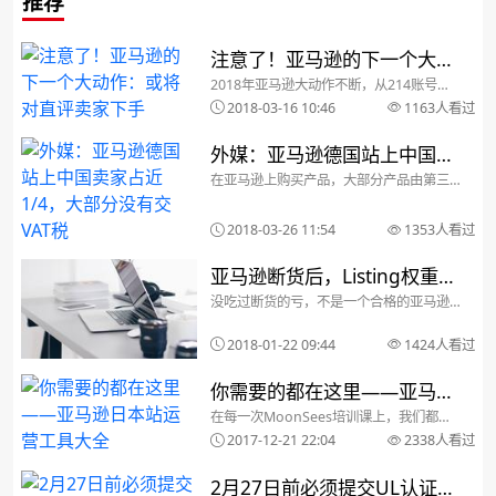
推荐
注意了！亚马逊的下一个大动
2018年亚马逊大动作不断，从214账号封
作：或将对直评卖家下手
杀事件、群发警告信、再到亚马逊卖家拉
2018-03-16 10:46
1163人看过
横幅抗议之后的又一波封号，亚马逊“清洗”
的动作从未停下。近日，有消息称，亚马
逊的下一个目标是全网稽查直评，准备直
外媒：亚马逊德国站上中国卖
接封号！直...
在亚马逊上购买产品，大部分产品由第三
家占近1/4，大部分没有交VAT
方卖家销售。亚马逊会向第三方卖家收取
佣金和其他费用，进而促进平台营收的增
税
长。根据科隆贸易研究所（Cologne
2018-03-26 11:54
1353人看过
Institute for Trade Resear...
亚马逊断货后，Listing权重变
没吃过断货的亏，不是一个合格的亚马逊
化及逻辑分析
卖家。早些年，我天朝跨境圈掀起了一股
亚马逊开店热潮，大浪淘金，满地捡钱，
2018-01-22 09:44
1424人看过
自发货的方式简单实用，由于FBM的库存
填补方式仅仅是后台改个数字，所以那时
候几乎体会不到断货...
你需要的都在这里——亚马逊
在每一次MoonSees培训课上，我们都会
日本站运营工具大全
跟大家分享亚马逊运营的工具，之前公众
2017-12-21 22:04
2338人看过
号也曾经推送过关于亚马逊选品的工具：
可能是史上最全的亚马逊选品工具但是总
有做日本站的同学反馈，这些工具大部分
2月27日前必须提交UL认证？