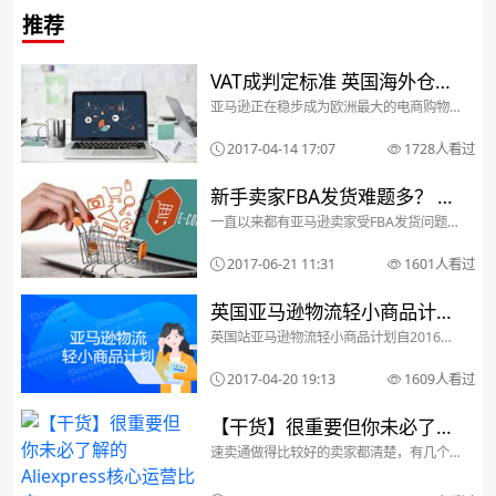
推荐
VAT成判定标准 英国海外仓或
亚马逊正在稳步成为欧洲最大的电商购物
在2018年前确认卖家是否合
平台。目前它在欧洲的五个市场提供了电
商平台，包括德国、英国、西班牙、意大
法
2017-04-14 17:07
1728人看过
利和法国；在七个国家设有31个物流中
心，并还在不断增加这个数量。亚马逊希
望其卖家能够接触到欧...
新手卖家FBA发货难题多？ 尺
一直以来都有亚马逊卖家受FBA发货问题的
寸+合仓+费用+质检答疑
困扰，在这里，小编总结了一下FBA发货四
点注意事项。一、Package 尺寸虽然说尺
2017-06-21 11:31
1601人看过
寸没有严格说一定要与实际发货尺寸相符
精确，但是如果尺寸为超大尺寸，亚马逊
就会...
英国亚马逊物流轻小商品计划
英国站亚马逊物流轻小商品计划自2016年
费用调整 大件商品降至0.8英
1月份上线以来，就受到了卖家们的欢迎。
原因有三：1)降低了配送成本;2)享受亚马
镑
2017-04-20 19:13
1609人看过
逊提供的更有时效保证的标准配送;3)参与
亚马逊物流轻小商品计划的商品能直接被
全球...
【干货】很重要但你未必了解
速卖通做得比较好的卖家都清楚，有几个
的Aliexpress核心运营比率
核心比率在数据分析的时候是必不可少
的，即成交转化率，购买率，浏览下单转