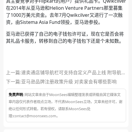
其主要竞争对手Flipkart的用户）提供礼品卡。Qwikcilver
在2014年从亚马逊和Helion Venture Partners那里募集
了1000万美元资金。去年7月Qwikcilver又进行了一次融
资，由Sistema Asia Fund领投，亚马逊参投。
亚马逊已获得了自己的电子钱包许可证，现在它是否会将
其礼品卡服务，转移到自己的电子钱包下还是个未知数。
上一篇:速卖通店铺导航栏可支持自定义产品上线 附导航分
类操作说明
下一篇:
亚马逊品牌注册政策升级 对卖家会有哪些影响
免责声明:
网站文章来自于MoonSees编辑整理发表或转载自其它媒体文
章内容仅代表作者观点立场，不代表MoonSees立场，文章未经许可，谢
绝以任何形式转载，若有侵权，请联系MoonSees处
理:contact@moonsees.com。