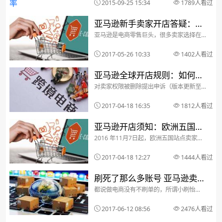
化率。很多卖家都没意识到这几个比率的
2015-09-25 15:34
1789人看过
重要性和具体内涵，常常对这些数据视而
不见，导致店铺运营无法...
亚马逊新手卖家开店答疑：
亚马逊是电商零售巨头，很多卖家选择在
“常见问题”清单解答
亚马逊平台销售产品，下面整理的常见问
题清单，可帮助新手卖家更好开始电商旅
2017-05-26 10:33
1402人看过
程。注册亚马逊卖家账号1、是否符合亚马
逊销售资格？亚马逊列出了可申请销售的
国家名单（点击查看...
亚马逊全球开店规则：如何对
对卖家权限被删除提出申诉（版本更新至
卖家权限被删除提出申诉
2017年4月6日）请以当地站点销售政策的
原文为准，中文翻译仅限参考。 “对卖家权
2017-04-18 16:35
1812人看过
限被删除提出申诉”北美卖家平台原文链接
中文参考链接“对卖家权限被删除提...
亚马逊开店须知：欧洲五国自
2016 年11月7日起，欧洲五国站点卖家自
配送订单退货新政策
配送订单，三种方式处理买家退货要求。
在购物过程中，如果作为消费者，你一定
2017-04-18 12:27
1444人看过
会关注这件产品的退货政策是什么，清晰
又便捷的退货政策不仅会提高顾客的购买
意愿，也会提...
刷死了那么多账号 亚马逊卖家
都说做电商没有不刷单的，所谓小刷怡
还不注意刷单技巧？
情，大刷伤身，刷着刷着有些账号就刷没
了。最近你还在刷单吗？你的账号还安全
2017-06-12 08:56
2476人看过
吗？小编从一位卖家汉墨胡尘处了解到，
刷单其实也有很多的讲究。一、之前国内