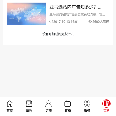
亚马逊站内广告知多少？附
亚马逊的站内广告是卖家获取流量、增加
亚马逊关键词设置和推广技
新品曝光率非常好的途径，其中的重要性
2017-10-13 16:01
2600人看过
巧
大家都懂的，然而在实际操作过程中还是
会碰到很多问题，有些卖家在搜索关于站
没有可加载的更多资讯
内广告内容的时候总是会看到PPC广告和
CPC广告，它们有...
首页
课程
讲师
直播
服务
百科