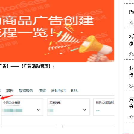
P
2
家
广告】——【广告活动管理】。
亚
侵
只
会
。