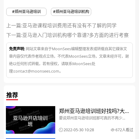
#郑州亚马逊培训
#郑州亚马逊培训机构
上一篇:亚马逊课程培训费用还有没有不了解的同学
下一篇:
亚马逊入门培训机构哪个靠谱?多方面的进行考察
免责声明:
网站文章来自于MoonSees编辑整理发表或转载自其它媒体文
章内容仅代表作者观点立场，不代表MoonSees立场，文章未经许可，谢
绝以任何形式转载，若有侵权，请联系MoonSees处
理:contact@moonsees.com。
推荐
郑州亚马逊培训班好找吗?大
要说郑州亚马逊培训班那可真的不再少
家都是怎么找的?
数，不光亚马逊培训学亚马逊，很多跨境
电商培训机构也开设了亚马逊课程，所
2022-05-30 10:28
672人看过
以，对于打算学习亚马逊的初学者来说，
更不知道该如何选择了，这里根据小编在