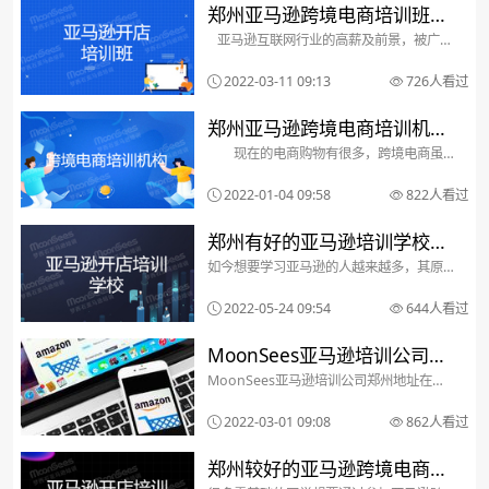
亚马逊培训工作多年经验总...
郑州亚马逊跨境电商培训班哪
亚马逊互联网行业的高薪及前景，被广为
个最好？
人知，这么好的就业时机，郑州年轻人必
然不能错过，所以从事这个行业的人越来
2022-03-11 09:13
726人看过
越多，面对毫无亚马逊知识储备的他们，
郑州亚马逊培训机构成为了快速入行的桥
梁，不过要说郑...
郑州亚马逊跨境电商培训机构
现在的电商购物有很多，跨境电商虽
排名最好的是哪家
然是最早出现的，但跨境电商一直稳居网
购老大的地位，应用与发展前景非常可
2022-01-04 09:58
822人看过
观。那么，郑州亚马逊跨境电商培训机构
排名最好的是哪家?这个问题就由
MoonSees亚马逊跨境电...
郑州有好的亚马逊培训学校
如今想要学习亚马逊的人越来越多，其原
吗?看看老学员是怎么化解这
因就是发展前景好，薪资待遇高。亚马逊
很久之前就被称为世界第一跨境电商平
道难题的
2022-05-24 09:54
644人看过
台，每年亚马逊的相关行业新增一直是几
万个，刚刚毕业的从业者开店做得好就能
达到上千美金左右。而对...
MoonSees亚马逊培训公司郑
MoonSees亚马逊培训公司郑州地址在哪
州地址在哪里?
里?很多河南郑州人或者许昌人，周口人，
信阳人想来郑州MoonSees学习亚马逊培
2022-03-01 09:08
862人看过
训运营课程但是他们不知道公司具体地址
在哪里，今天郑州亚马逊培训机构
MoonSe...
郑州较好的亚马逊跨境电商运