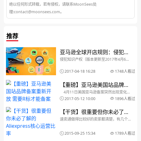
绝以任何形式转载，若有侵权，请联系MoonSees处
理:contact@moonsees.com。
推荐
亚马逊全球开店规则：侵犯知
侵犯知识产权（版本更新至2017年4月6
识产权
日）请以当地站点销售政策的原文为准，
中文翻译仅限参考。”侵犯知识产权“ 北美
2017-04-18 16:28
1748人看过
卖家平台原文链接 中文参考链接您发布
的商品如果侵犯他人知识产权，则可能导
致...
【重磅】亚马逊美国站品牌备
4月11日美国亚马逊备案突然出现变化，
案重新开放 需要R标才能备案
美国站暂停了品牌备案，而经过了一个月
2017-05-12 10:00
1896人看过
的升级，卖家朋友们终于等来了好消息：
品牌备案重新开放了！！同时也认证了近
日的传闻：新账号品牌需要R标才能备
【干货】很重要但你未必了解
案！！！ ...
速卖通做得比较好的卖家都清楚，有几个
的Aliexpress核心运营比率
核心比率在数据分析的时候是必不可少
的，即成交转化率，购买率，浏览下单转
化率。很多卖家都没意识到这几个比率的
2015-09-25 15:34
1789人看过
重要性和具体内涵，常常对这些数据视而