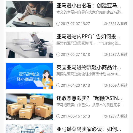
不见，导致店铺运营无法...
亚马逊小白必看：创建亚马逊
本文的主要内容是向大家介绍创建亚马逊
商品促销的步骤和注意事项
商品促销的步骤和注意事项。那么先来了
解一下关于促销都有哪些您需要了解的信
2017-07-07 13:27
2351人看过
息：亚马逊商品促销概览首先，您的促销
力度必须对买家有足够的吸引力，因为这
样才能吸引更多顾客，...
亚马逊站内PPC广告如何投放
经常有亚马逊卖家询问，一个Listing创建
和优化？
之后，应该什么时候开始投放站内广告?站
内PPC广告的投放依据是什么?广告投放过
2017-06-27 18:18
1537人看过
程中该做怎样的优化?以及优化的节奏该是
怎样的呢……等等一些问题，下面对亚马逊
P...
英国亚马逊物流轻小商品计划
英国站亚马逊物流轻小商品计划自2016年
费用调整 大件商品降至0.8英
1月份上线以来，就受到了卖家们的欢迎。
原因有三：1)降低了配送成本;2)享受亚马
镑
2017-04-20 19:13
1609人看过
逊提供的更有时效保证的标准配送;3)参与
亚马逊物流轻小商品计划的商品能直接被
全球...
还敢恶意跟卖？ “超额”ASIN将
亚马逊跟卖由来已久，从原本的良性竞争
收取0.005美元/个
到近年来屡禁不止的恶意跟卖。之所以无
法根治，很大程度是跟卖的成本太低。不
2017-06-16 15:13
1287人看过
过，这一情况或很快得到禁止。某亚马逊
卖家向雨果网爆料称，收到亚马逊官方邮
件表示，“超额”且没...
亚马逊菜鸟卖家必读：如何做