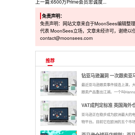
上一篇:
6500万Prime会员忠诚度...
免责声明：
免责声明：网站文章来自于MoonSees编辑
代表 MoonSees立场，文章未经许可，谢绝以
contact@moonsees.com
推荐
钻亚马逊漏洞 一次跟卖亚
700万产品如何做到？
最近亚马逊跟卖事件接连上演，
跟卖产品重出江湖。一个叫Hanna
的新卖家利用亚马逊平台采集漏
VAT成判定标准 英国海外
卖了3万多个商品。另一卖家Bagin
跟卖了数万个SKU，跟卖品牌多
在2018年前确认卖家是否
亚马逊正在稳步成为欧洲最大的
个，而且他们全部跟best seller
物平台。目前它在欧洲的五个市
都有购...
了电商平台，包括德国、英国、