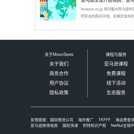
亚马逊全球开店规则：亚
牙、意大利和法国；在七个国家设
个物流中心，并还在不断增加这
本站禁售商品
Amazon.co.jp 将尽最大努力提
量。亚马逊希望其卖家能够接触
终安全的购买环境。如果您发布
内部庞大、成熟的电商市场，欧
被列入禁售产品名单，无论有无
市场...
知，您可能会收到取消或停止使
Amazon.co.jp 卖家平台工具和
利或被永久停止开店的资格。开
负有责任确...
关于MoonSees
课程与服务
关于我们
亚马逊课程
商务合作
免费课程
用户协议
线下活动
隐私政策
生态服务
友情链接：
国际物流公司
海外推广
TKFFF
海运费查
亚马逊跨境电商
国际快递
积特知识产权
NetNut全球I