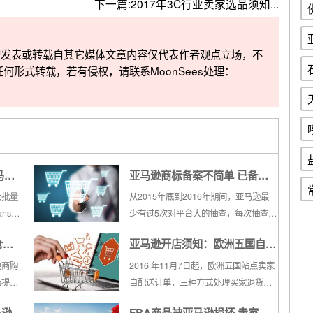
下一篇:
2017年3C行业卖家选品须知...
整理发表或转载自其它媒体文章内容仅代表作者观点立场，不
任何形式转载，若有侵权，请联系MoonSees处理：
马逊
亚马逊商标备案不简单 已备案
商标可能侵权！
大批量
从2015年底到2016年期间，亚马逊最
hs17
少有过5次对平台大的抽查，每次抽查的
洞，跟
时候，都会大批量的关账户，卖家们也
仓或
亚马逊开店须知：欧洲五国自配
ja则
称之为亚马逊机器人出来关账户了。从
达上万
被关店的卖家收到的邮件来看，被关账
合法
送订单退货新政策
电商购
2016 年11月7日起，欧洲五国站点卖家
产品，
户的原因基本都是侵权和跟卖、注册品
场提供
自配送订单，三种方式处理买家退货要
类和保护品类不符、卖家无品牌...
西班
求。在购物过程中，如果作为消费者，