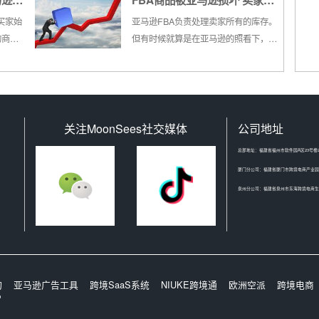
马逊日
FBA商品被亚马逊损坏 卖家如
有31
你一定会关注这件产品的退货政策是什
个数
么，清晰又便捷的退货政策不仅会提高
何利用Amazon Reports获得
供买家始
亚马逊FBA负责处理卖家所有的库存。
到欧盟
顾客的购买意愿，也会提升顾客对卖家
的商品
但有时候就算是在亚马逊的照看下，卖
赔偿
盟电商
的评价。亚马逊一直以来都非常...
事先通
家的库存也会发生一些意外。针对发生
用
意外的库存，亚马逊制定了相关政策，
报告的权
如果错在他们，亚马逊将给予卖家退
店卖家
款。但这需要卖家手动提交退款申请。
而卖家则可以利用亚马逊报告（Amaz...
关注MoonSees社交媒体
公司地址
总部地址：福建省福州市软件园A区23号楼2
厦门分公司：福建省厦门市跨境电商产业园
泉州分公司：福建省泉州市东海跨境电商生态
询
亚马逊广告工具
跨境SaaS系统
NIUKE跨境通
欧洲空派
跨境电商
P