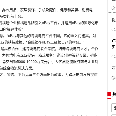
、办公用品、家居装饰、手机及配件、健康和美容、消费电
销品类的前十名。
提
福建企业和福建品牌引入eBay平台，并运用eBay的国际化市
的“福建体验”。
意。“eBay与其他的跨境电商平台不同，它的准入门槛高，对
巧
业的扶持政策，“会继续在eBay上经营自己的物品。”
黑
还与福建高校合作共建跨境电商联合学院，培养跨境电商人才；合作
为跨境电商企业提供一站式服务；建设eBay福建专区，初步
家，总交易额5000-10000万美元；引入优质物流服务商与企业对
亚
定做综合物流解决方案。
人才、物流、平台运营三个方面出台政策，为跨境电商发展提供
热