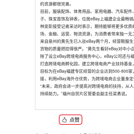
的资源都很完善。
目前，服装配饰、体育用品、家用电器、汽车配件
子、珠宝首饰及钟表，位居eBay上福建企业最畅
林奕彰接受记者采访时表示，期待能够将更多优质的
场、金融、运营、物流资源，为消费者带来独一无二
来自泉州的黄先生已入驻eBay两个月，经营鞋服生
货物的质量把控得很严。”黄先生看好eBay对中小企
除了设立eBay跨境电商服务中心，eBay公司
打造跨境电商孵化园，建立跨境电商产业扶持基金，
目标为在eBay福建专区经营的企业达到500-800
接，利用eBay海外仓优势，为跨境电商企业量身
“未来，政府会进一步提高对跨境电商的扶持，从
持续助力。”福州自贸片区管委会副主任梁勇说。
点赞