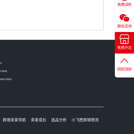
免费试听
微信咨询
免费开店
05
回到顶部
2号楼3层
圈10号楼3层
跨境卖家导航
卖家成长
选品分析
小飞匣跨境物流