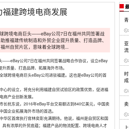
最
助力福建跨境电商发展
青
跨境电商巨头——eBay公司7日在福州共同签署战
心，助推福建传统制造和外贸企业提升质量、打造品牌、
亚
福州自贸片区，意味着全球跨境...
流
—eBay公司7日在福州共同签署战略合作协议，设立eBay
提升质量、打造品牌、拓展海外市场。
时
全球跨境电商巨头eBay公司进驻福建。这也是eBay公司的首
成
务中心的设立，将充分利用福建自贸试验区的政策优势，促进福
境电商产业创新发展。
卖
长杭东说，2016年eBay平台交易额达到840亿美元，中国卖
成为中国企业拓展海外市场的首选。
大中华区首席执行官林奕彰充满期待。他说，福州是自贸区和国
，具有浓厚的外贸底蕴；福建产品的物流配置、跨境电商人才
上