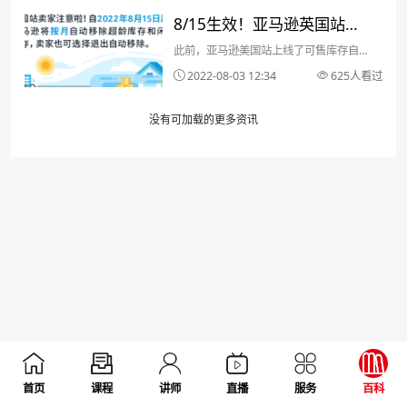
8/15生效！亚马逊英国站卖
此前，亚马逊美国站上线了可售库存自动
家请自动检查，亚马逊将移
移除设置。卖家在亚马逊运营中心的超龄
2022-08-03 12:34
625人看过
除库存！
库存及闲置库存无须手动设置，将会被自
动设定为“自动移除”，并增加了价值回收
没有可加载的更多资讯
选项。现在，这项功能也即将在英国站上
线1.哪些库存会被...
首页
课程
讲师
直播
服务
百科